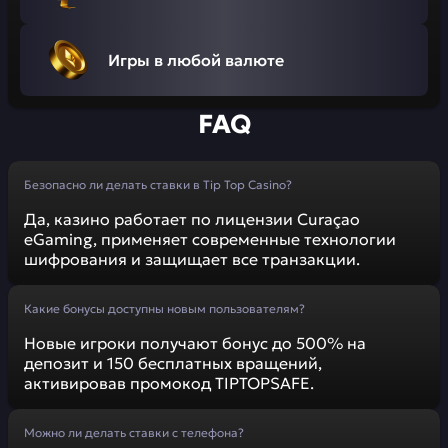
Игры в любой валюте
FAQ
Безопасно ли делать ставки в Tip Top Casino?
Да, казино работает по лицензии Curaçao
eGaming, применяет современные технологии
шифрования и защищает все транзакции.
Какие бонусы доступны новым пользователям?
Новые игроки получают бонус до 500% на
депозит и 150 бесплатных вращений,
активировав промокод TIPTOPSAFE.
Можно ли делать ставки с телефона?