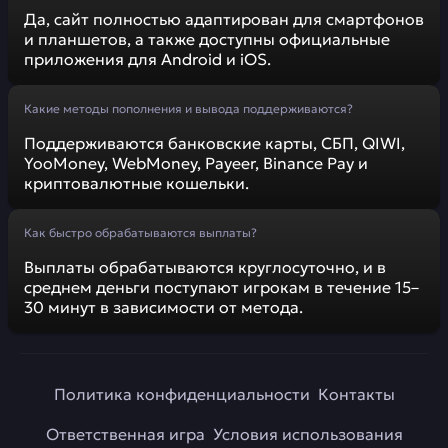
Да, сайт полностью адаптирован для смартфонов
и планшетов, а также доступны официальные
приложения для Android и iOS.
Какие методы пополнения и вывода поддерживаются?
Поддерживаются банковские карты, СБП, QIWI,
YooMoney, WebMoney, Payeer, Binance Pay и
криптовалютные кошельки.
Как быстро обрабатываются выплаты?
Выплаты обрабатываются круглосуточно, и в
среднем деньги поступают игрокам в течение 15–
30 минут в зависимости от метода.
Политика конфиденциальности
Контакты
Ответственная игра
Условия использования